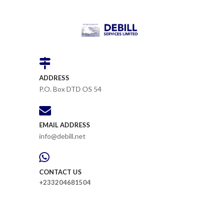
ADDRESS
P.O. Box DTD OS 54
EMAIL ADDRESS
info@debill.net
CONTACT US
+233204681504