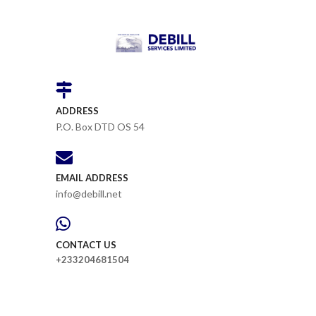
ADDRESS
P.O. Box DTD OS 54
EMAIL ADDRESS
info@debill.net
CONTACT US
+233204681504