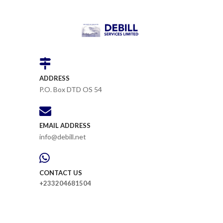
ADDRESS
P.O. Box DTD OS 54
EMAIL ADDRESS
info@debill.net
CONTACT US
+233204681504