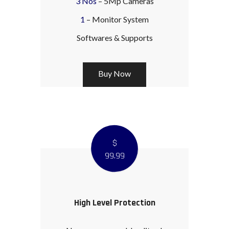
3 Nos
– 5Mp Cameras
1
– Monitor System
Softwares & Supports
Buy Now
$
99
.99
High Level Protection