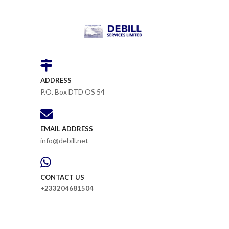
ADDRESS
P.O. Box DTD OS 54
EMAIL ADDRESS
info@debill.net
CONTACT US
+233204681504