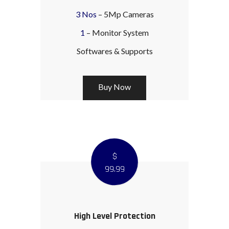
3 Nos
– 5Mp Cameras
1
– Monitor System
Softwares & Supports
Buy Now
$
99
.99
High Level Protection